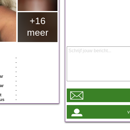
+16
meer
-
-
-
-
ar
-
-
ar
-
-
t
-
tus
-
v