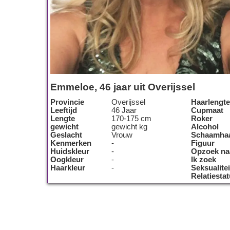
Emmeloe, 46 jaar uit Overijssel
Provincie
Overijssel
Haarlengte
Leeftijd
46 Jaar
Cupmaat
Lengte
170-175 cm
Roker
gewicht
gewicht kg
Alcohol
Geslacht
Vrouw
Schaamha
Kenmerken
-
Figuur
Huidskleur
-
Opzoek na
Oogkleur
-
Ik zoek
Haarkleur
-
Seksualitei
Relatiesta