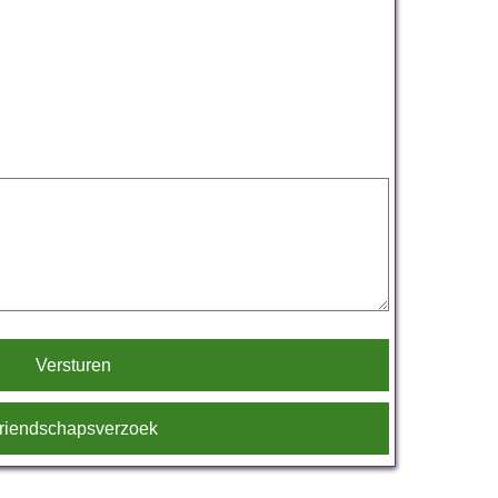
Versturen
riendschapsverzoek